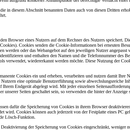
 wenn aufgrund konkreter Anhaltspunkte der berechtigte Verdacht einer
n die in diesem Abschnitt benannten Daten auch von diesen Dritten erho
hrt.
den Browser eines Nutzers auf dem Rechner des Nutzers speichert. Die
e Cookies). Cookies senden die Cookie-Informationen bei erneuten Bes
hoben werden oder das Webangebot auf den jeweiligen Nutzer angepasst
 identifizieren und enthalten den Namen und die Telefonnummer des Be
Tools verwendet, wiedererkannt werden möchte. Diese Nutzung der Coo
rmanente Cookies ein und erheben, verarbeiten und nutzen damit Ihre 
n Nutzern eine optimale Benutzerführung sowie abwechslungsreiche Inh
f Ihrem Endgerät abgelegt wird. Mit jeder einzelnen Seitenaufforderun
ner unserer Seiten geschaltet sein, so verwenden die hinter der Anzeig
sen dafür die Speicherung von Cookies in ihrem Browser deaktivieren
det wird. Cookies können auch jederzeit von der Festplatte eines PC 
nde Lösch-Funktion.
Deaktivierung der Speicherung von Cookies eingeschränkt, weniger nut