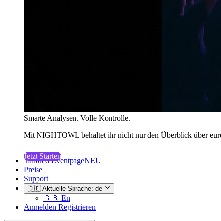
Smarte Analysen. Volle Kontrolle.
Mit NIGHTOWL behaltet ihr nicht nur den Überblick über eure
Jetzt Starten
Tailored Eventpage
NEU
Preise
Support
🇩🇪
Aktuelle Sprache: de
🇬🇧
En
Anmelden
Registrieren