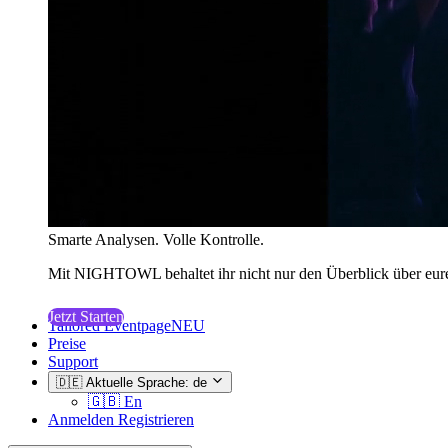
Smarte Analysen. Volle Kontrolle.
Mit NIGHTOWL behaltet ihr nicht nur den Überblick über eure
Jetzt Starten
Tailored Eventpage
NEU
Preise
Support
🇩🇪
Aktuelle Sprache: de
🇬🇧
En
Anmelden
Registrieren