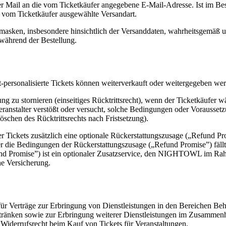
per Mail an die vom Ticketkäufer angegebene E-Mail-Adresse. Ist im B
e vom Ticketkäufer ausgewählte Versandart.
bemasken, insbesondere hinsichtlich der Versanddaten, wahrheitsgemäß u
während der Bestellung.
t-personalisierte Tickets können weiterverkauft oder weitergegeben we
lung zu stornieren (einseitiges Rücktrittsrecht), wenn der Ticketkäufer 
ranstalter verstößt oder versucht, solche Bedingungen oder Vorausset
chen des Rücktrittsrechts nach Fristsetzung).
er Tickets zusätzlich eine optionale Rückerstattungszusage („Refun
er die Bedingungen der Rückerstattungszusage („Refund Promise”) fällt
„Refund Promise”) ist ein optionaler Zusatzservice, den NIGHTOWL im
ne Versicherung.
t für Verträge zur Erbringung von Dienstleistungen in den Bereichen
ränken sowie zur Erbringung weiterer Dienstleistungen im Zusammenha
 Widerrufsrecht beim Kauf von Tickets für Veranstaltungen.