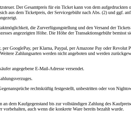
atzsteuer. Der Gesamtpreis für ein Ticket kann von dem aufgedruckten o
t sich aus dem Ticketpreis, der Servicegebühr nach Abs. (2) und ggf. 
ngezeigt.
ntaktmöglichkeit, die Zurverfügungstellung und den Versand der Ticket
zesses angezeigten Höhe. Die Höhe der Transaktionsgebühr bemisst sich
y, per GooglePay, per Klarna, Paypal, per Amazone Pay oder Revolut P
h. Weitere Zahlungsarten werden nicht angeboten und werden zurückgewi
käufer angegebene E-Mail-Adresse versendet.
 Zahlungsverzuges.
egenansprüche rechtskräftig festgestellt, unbestritten oder von Nigh
m an dem Kaufgegenstand bis zur vollständigen Zahlung des Kaufpreise
r vorbehalten, auch wenn die konkrete Ware bereits bezahlt wurde.