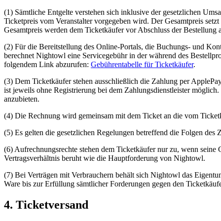
(1) Sämtliche Entgelte verstehen sich inklusive der gesetzlichen Ums
Ticketpreis vom Veranstalter vorgegeben wird. Der Gesamtpreis setz
Gesamtpreis werden dem Ticketkäufer vor Abschluss der Bestellung a
(2) Für die Bereitstellung des Online-Portals, die Buchungs- und Ko
berechnet Nightowl eine Servicegebühr in der während des Bestellpro
folgendem Link abzurufen:
Gebührentabelle für Ticketkäufer
.
(3) Dem Ticketkäufer stehen ausschließlich die Zahlung per ApplePa
ist jeweils ohne Registrierung bei dem Zahlungsdienstleister möglic
anzubieten.
(4) Die Rechnung wird gemeinsam mit dem Ticket an die vom Ticket
(5) Es gelten die gesetzlichen Regelungen betreffend die Folgen des
(6) Aufrechnungsrechte stehen dem Ticketkäufer nur zu, wenn seine G
Vertragsverhältnis beruht wie die Hauptforderung von Nightowl.
(7) Bei Verträgen mit Verbrauchern behält sich Nightowl das Eigentu
Ware bis zur Erfüllung sämtlicher Forderungen gegen den Ticketkäufe
4. Ticketversand