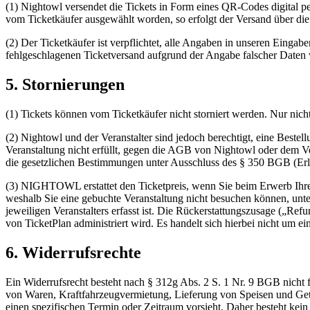
(1) Nightowl versendet die Tickets in Form eines QR-Codes digital 
vom Ticketkäufer ausgewählt worden, so erfolgt der Versand über di
(2) Der Ticketkäufer ist verpflichtet, alle Angaben in unseren Einga
fehlgeschlagenen Ticketversand aufgrund der Angabe falscher Daten 
5. Stornierungen
(1) Tickets können vom Ticketkäufer nicht storniert werden. Nur nich
(2) Nightowl und der Veranstalter sind jedoch berechtigt, eine Bestel
Veranstaltung nicht erfüllt, gegen die AGB von Nightowl oder dem Ve
die gesetzlichen Bestimmungen unter Ausschluss des § 350 BGB (Erlös
(3) NIGHTOWL erstattet den Ticketpreis, wenn Sie beim Erwerb Ihr
weshalb Sie eine gebuchte Veranstaltung nicht besuchen können, unt
jeweiligen Veranstalters erfasst ist. Die Rückerstattungszusage (
von TicketPlan administriert wird. Es handelt sich hierbei nicht um ei
6. Widerrufsrechte
Ein Widerrufsrecht besteht nach § 312g Abs. 2 S. 1 Nr. 9 BGB nich
von Waren, Kraftfahrzeugvermietung, Lieferung von Speisen und Get
einen spezifischen Termin oder Zeitraum vorsieht. Daher besteht kein